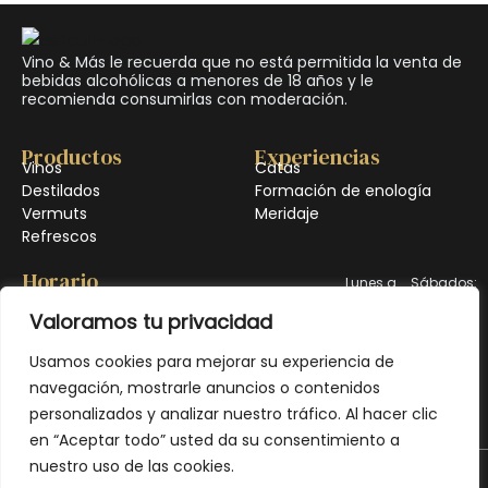
Vino & Más le recuerda que no está permitida la venta de
bebidas alcohólicas a menores de 18 años y le
recomienda consumirlas con moderación.
Productos
Experiencias
Vinos
Catas
Destilados
Formación de enología
Vermuts
Meridaje
Refrescos
Horario
Lunes a
Sábados:
viernes:
10:00–
Valoramos tu privacidad
10:00–
13:30
Usamos cookies para mejorar su experiencia de
14:00 &
Domingo:
navegación, mostrarle anuncios o contenidos
17:30–
Cerrado
personalizados y analizar nuestro tráfico. Al hacer clic
20:30
en “Aceptar todo” usted da su consentimiento a
nuestro uso de las cookies.
Política de privacidad
Política de cookies