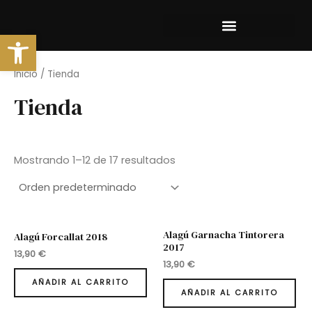
Ir
al
Abrir barra de herramientas
contenido
Inicio
/ Tienda
Tienda
Mostrando 1–12 de 17 resultados
Alagú Garnacha Tintorera
Alagú Forcallat 2018
2017
13,90
€
13,90
€
AÑADIR AL CARRITO
AÑADIR AL CARRITO