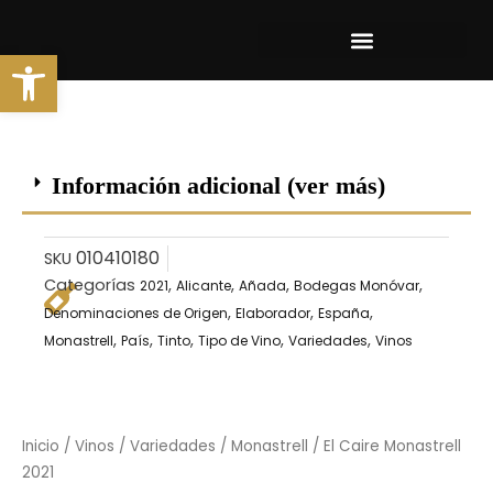
Ir
al
Abrir barra de herramientas
contenido
Información adicional (ver más)
010410180
SKU
Categorías
,
,
,
,
2021
Alicante
Añada
Bodegas Monóvar
,
,
,
Denominaciones de Origen
Elaborador
España
,
,
,
,
,
Monastrell
País
Tinto
Tipo de Vino
Variedades
Vinos
Inicio
/
Vinos
/
Variedades
/
Monastrell
/ El Caire Monastrell
2021