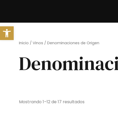
Ir
al
contenido
Abrir barra de herramientas
Inicio
/
Vinos
/ Denominaciones de Origen
Denominaci
Mostrando 1–12 de 17 resultados