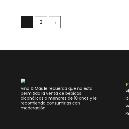
1
2
→
P
Vino & Más le recuerda que no está
V
permitida la venta de bebidas
alcohólicas a menores de 18 años y le
D
recomienda consumirlas con
V
moderación.
R