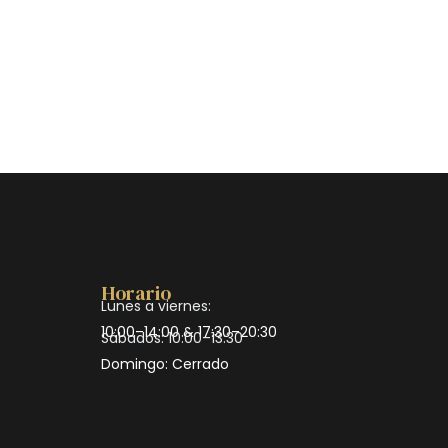
Horario
Lunes a viernes:
10:00–14:00 & 17:30–20:30
Sábados: 10:00–13:30
Domingo: Cerrado