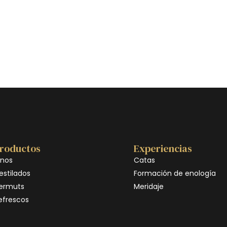
roductos
Experiencias
inos
Catas
estilados
Formación de enología
ermuts
Meridaje
efrescos