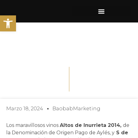
Ir
al
Abrir barra de herramientas
contenido
El Ministerio De Agricultura, Pesca Y
Alimentación Concede El Premio Alimentos
De España Al Mejor Vino
Marzo 18, 2024
BaobabMarketing
Los maravillosos vinos
Altos de Inurrieta 2014,
de
la Denominación de Origen Pago de Aylés, y
S de