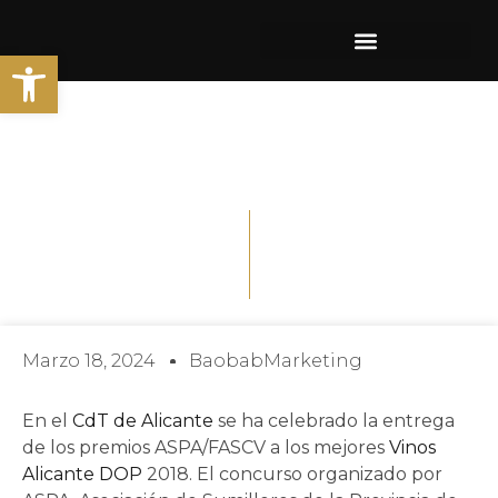
Ir
al
Abrir barra de herramientas
contenido
Premiados Los 5 Mejores Vinos De Alicante
DOP
Marzo 18, 2024
BaobabMarketing
En el
CdT de Alicante
se ha celebrado la entrega
de los premios ASPA/FASCV a los mejores
Vinos
Alicante DOP
2018. El concurso organizado por