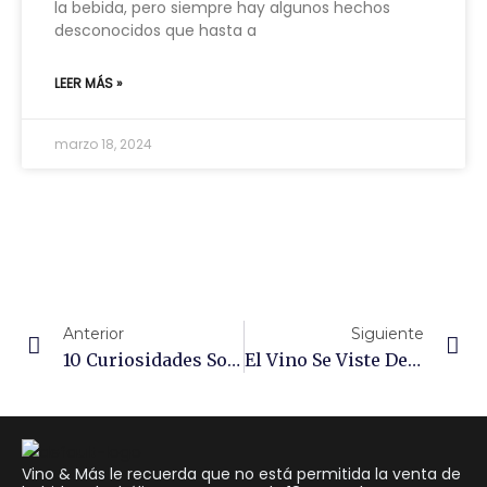
la bebida, pero siempre hay algunos hechos
desconocidos que hasta a
LEER MÁS »
marzo 18, 2024
Ant
Si
Anterior
Siguiente
10 Curiosidades Sobre El Vino Que Te Sorprenderán
El Vino Se Viste De Etiqueta
Vino & Más le recuerda que no está permitida la venta de