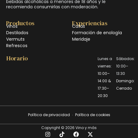
bebidas alcohólicas a menores de 18 años y le
recomienda consumirlas con moderación.
Productos
Experiencias
Vinos
Catas
Destilados
Formación de enología
Vermuts
Meridaje
Refrescos
Horario
Lunes a
Sábados:
viernes:
10:00–
10:00–
13:30
14:00 &
Domingo:
17:30–
Cerrado
20:30
Política de privacidad
Política de cookies
Copyright © 2026 Vino y más
I
T
F
X