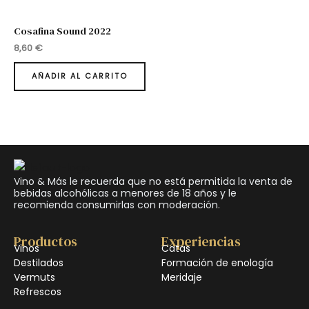
Cosafina Sound 2022
8,60
€
AÑADIR AL CARRITO
Vino & Más le recuerda que no está permitida la venta de
bebidas alcohólicas a menores de 18 años y le
recomienda consumirlas con moderación.
Productos
Experiencias
Vinos
Catas
Destilados
Formación de enología
Vermuts
Meridaje
Refrescos