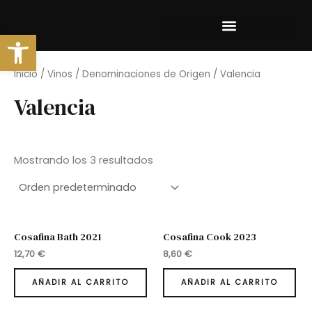
Ir
al
Abrir barra de herramientas
contenido
Inicio
/
Vinos
/
Denominaciones de Origen
/ Valencia
Valencia
Mostrando los 3 resultados
Cosafina Bath 2021
Cosafina Cook 2023
12,70
€
8,60
€
AÑADIR AL CARRITO
AÑADIR AL CARRITO