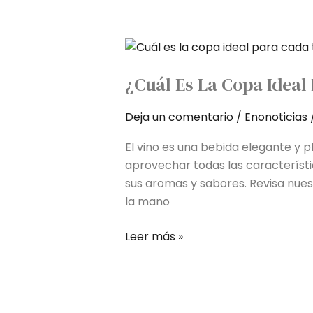
¿Cuál
es
¿Cuál Es La Copa Ideal
la
copa
Deja un comentario
/
Enonoticias
ideal
para
El vino es una bebida elegante y 
cada
aprovechar todas las característ
tipo
sus aromas y sabores. Revisa nues
de
la mano
vino?
Leer más »