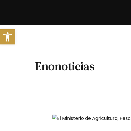
Ir
Paginación
al
de
contenido
entradas
Abrir barra de herramientas
Enonoticias
El
Ministerio