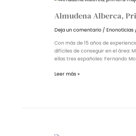
Alberca,
Almudena Alberca, Pri
primera
mujer
Deja un comentario
/
Enonoticias
española
Master
Con más de 15 años de experiencia
of
difíciles de conseguir en el área:
Wine
ellas tres españoles: Fernando Mo
Leer más »