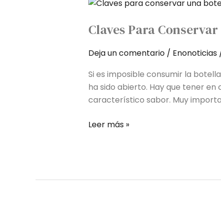
Claves
para
Claves Para Conservar 
conservar
una
Deja un comentario
/
Enonoticias
botella
de
Si es imposible consumir la bote
vino
ha sido abierto. Hay que tener en 
abierta
característico sabor. Muy importa
Leer más »