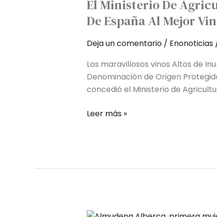
El Ministerio De Agric
de
Agricultura,
De España Al Mejor Vi
Pesca
y
Deja un comentario
/
Enonoticias
Alimentación
Los maravillosos vinos Altos de Inu
concede
Denominación de Origen Protegida 
el
concedió el Ministerio de Agricul
Premio
Alimentos
Leer más »
de
España
al
Mejor
Vino
Almudena