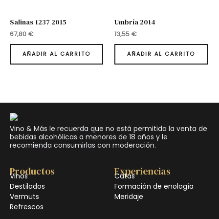
Salinas 1237 2015
Umbría 2014
67,80
€
13,55
€
AÑADIR AL CARRITO
AÑADIR AL CARRITO
Vino & Más le recuerda que no está permitida la venta de
bebidas alcohólicas a menores de 18 años y le
recomienda consumirlas con moderación.
Productos
Experiencias
Vinos
Catas
Destilados
Formación de enología
Vermuts
Meridaje
Refrescos