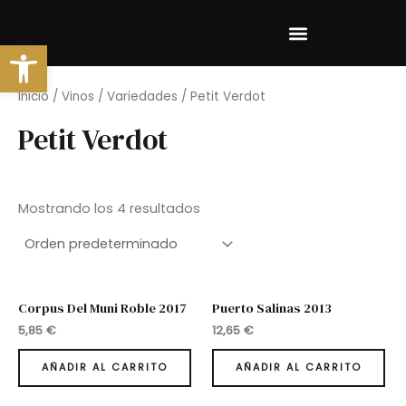
Ir
al
Abrir barra de herramientas
contenido
Inicio
/
Vinos
/
Variedades
/ Petit Verdot
Petit Verdot
Mostrando los 4 resultados
Corpus Del Muni Roble 2017
Puerto Salinas 2013
5,85
€
12,65
€
AÑADIR AL CARRITO
AÑADIR AL CARRITO