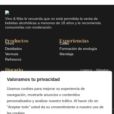
Vino & Más le recuerda que no está permitida la venta de
bebidas alcohólicas a menores de 18 años y le recomienda
consumirlas con moderación.
Productos
Experiencias
Vinos
Catas
Destilados
Formación de enología
Vermuts
Meridaje
Refrescos
Horario
Lunes a
Sábados:
viernes:
10:00–
Valoramos tu privacidad
10:00–
13:30
Usamos cookies para mejorar su experiencia de
14:00 &
Domingo:
navegación, mostrarle anuncios o contenidos
17:30–
Cerrado
personalizados y analizar nuestro tráfico. Al hacer clic en
20:30
“Aceptar todo” usted da su consentimiento a nuestro uso de
las cookies.