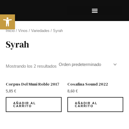
Ir
al
Abrir barra de herramientas
contenido
Inicio
/
Vinos
/
Variedades
/ Syrah
Syrah
Mostrando los 2 resultados
Corpus Del Muni Roble 2017
Cosafina Sound 2022
5,85
€
8,60
€
AÑADIR AL
AÑADIR AL
CARRITO
CARRITO